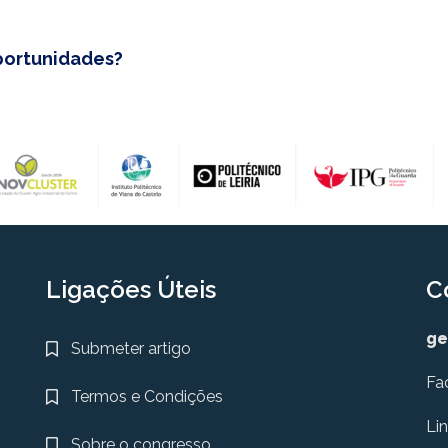
portunidades?
Ligações Úteis
C
ge
Submeter artigo
Fa
Termos e Condições
Li
Sobre o congresso