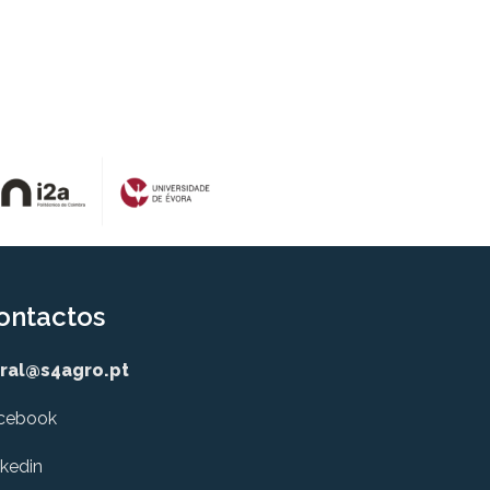
ontactos
ral@s4agro.pt
cebook
nkedin