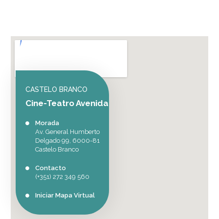
CASTELO BRANCO
Cine-Teatro Avenida
Morada
Av. General Humberto
Delgado 99, 6000-81
Castelo Branco
Contacto
(+351) 272 349 560
Iniciar Mapa Virtual