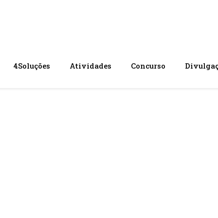
4Soluções
Atividades
Concurso
Divulga
 liderado pel
 a sustentabi
groindustrial 