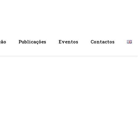
ção
Publicações
Eventos
Contactos
a UBI visa
lidade do
nacional