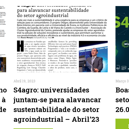
Abril 19, 2023
Março 3
no
S4agro: universidades
Boa
 à
juntam-se para alavancar
set
de
sustentabilidade do setor
26.
agroindustrial – Abril’23