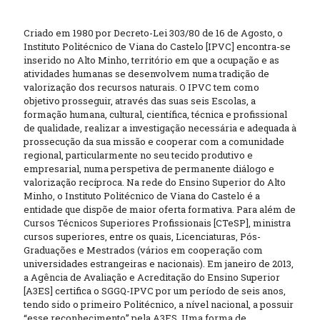
Criado em 1980 por Decreto-Lei 303/80 de 16 de Agosto, o
Instituto Politécnico de Viana do Castelo [IPVC] encontra-se
inserido no Alto Minho, território em que a ocupação e as
atividades humanas se desenvolvem numa tradição de
valorização dos recursos naturais. O IPVC tem como
objetivo prosseguir, através das suas seis Escolas, a
formação humana, cultural, científica, técnica e profissional
de qualidade, realizar a investigação necessária e adequada à
prossecução da sua missão e cooperar com a comunidade
regional, particularmente no seu tecido produtivo e
empresarial, numa perspetiva de permanente diálogo e
valorização recíproca. Na rede do Ensino Superior do Alto
Minho, o Instituto Politécnico de Viana do Castelo é a
entidade que dispõe de maior oferta formativa. Para além de
Cursos Técnicos Superiores Profissionais [CTeSP], ministra
cursos superiores, entre os quais, Licenciaturas, Pós-
Graduações e Mestrados (vários em cooperação com
universidades estrangeiras e nacionais). Em janeiro de 2013,
a Agência de Avaliação e Acreditação do Ensino Superior
[A3ES] certifica o SGGQ-IPVC por um período de seis anos,
tendo sido o primeiro Politécnico, a nível nacional, a possuir
“esse reconhecimento” pela A3ES. Uma forma de