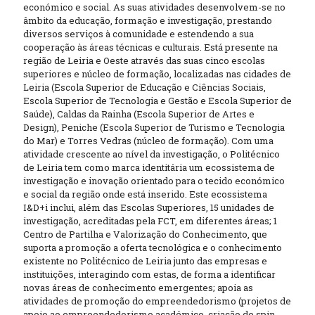
económico e social. As suas atividades desenvolvem-se no
âmbito da educação, formação e investigação, prestando
diversos serviços à comunidade e estendendo a sua
cooperação às áreas técnicas e culturais. Está presente na
região de Leiria e Oeste através das suas cinco escolas
superiores e núcleo de formação, localizadas nas cidades de
Leiria (Escola Superior de Educação e Ciências Sociais,
Escola Superior de Tecnologia e Gestão e Escola Superior de
Saúde), Caldas da Rainha (Escola Superior de Artes e
Design), Peniche (Escola Superior de Turismo e Tecnologia
do Mar) e Torres Vedras (núcleo de formação). Com uma
atividade crescente ao nível da investigação, o Politécnico
de Leiria tem como marca identitária um ecossistema de
investigação e inovação orientado para o tecido económico
e social da região onde está inserido. Este ecossistema
I&D+i inclui, além das Escolas Superiores, 15 unidades de
investigação, acreditadas pela FCT, em diferentes áreas; 1
Centro de Partilha e Valorização do Conhecimento, que
suporta a promoção a oferta tecnológica e o conhecimento
existente no Politécnico de Leiria junto das empresas e
instituições, interagindo com estas, de forma a identificar
novas áreas de conhecimento emergentes; apoia as
atividades de promoção do empreendedorismo (projetos de
apoio ao empreendedorismo académico, criação de spin