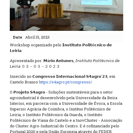
Date
Abril 15, 2023
Workshop organizado pelo 𝗜𝗻𝘀𝘁𝗶𝘁𝘂𝘁𝗼 𝗣𝗼𝗹𝗶𝘁é𝗰𝗻𝗶𝗰𝗼 𝗱𝗲
𝗟𝗲𝗶𝗿𝗶𝗮
Apresentado por: 𝗠á𝗿𝗶𝗼 𝗔𝗻𝘁𝘂𝗻𝗲𝘀, 𝘐𝘯𝘴𝘵𝘪𝘵𝘶𝘵𝘰 𝘗𝘰𝘭𝘪𝘵é𝘤𝘯𝘪𝘤𝘰 𝘥𝘦
𝘓𝘦𝘪𝘳𝘪𝘢 ０３－０３－２０２３
Inserido no 𝗖𝗼𝗻𝗴𝗿𝗲𝘀𝘀𝗼 𝗜𝗻𝘁𝗲𝗿𝗻𝗮𝗰𝗶𝗼𝗻𝗮𝗹 𝗦𝟰𝗮𝗴𝗿𝗼'𝟮𝟯, em
Castelo Branco
https://s4agro.pt/congresso/
O 𝗣𝗿𝗼𝗷𝗲𝘁𝗼 𝗦𝟰𝗮𝗴𝗿𝗼 - Soluções sustentáveis para o setor
agroindustrial é desenvolvido pela Universidade da Beira
Interior, em parceria com a Universidade de Évora, a Escola
Superior Agrária de Coimbra, o Instituo Politécnico de
Leiria, o Instituto Politécnico da Guarda, o Instituto
Politécnico de Viana do Castelo e a InovCluster - Associação
do Cluster Agro-Industrial do Centro. E é cofinanciado pelo
Portugal 2020 e pela União Europeia através do FEDER.