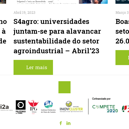
Abril 19, 2023
Março 3
no
S4agro: universidades
Boa
 à
juntam-se para alavancar
set
de
sustentabilidade do setor
26.
agroindustrial – Abril’23
Ler mais