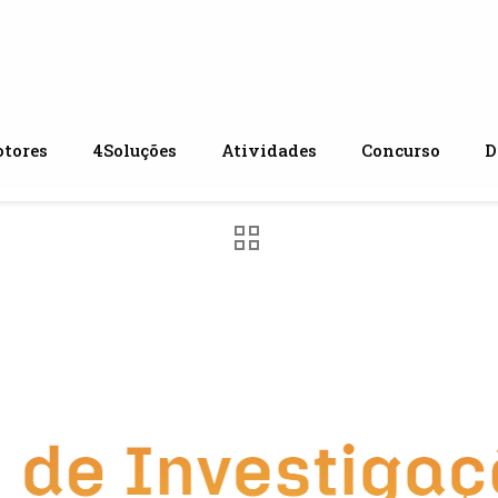
tores
4Soluções
Atividades
Concurso
D