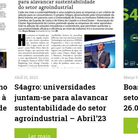
Abril 19, 2023
Março 3
no
S4agro: universidades
Boa
 à
juntam-se para alavancar
set
de
sustentabilidade do setor
26.
agroindustrial – Abril’23
Ler mais