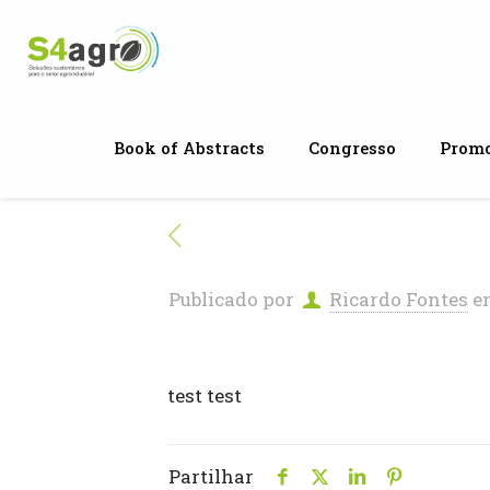
Book of Abstracts
Congresso
Promo
Publicado por
Ricardo Fontes
e
test test
Partilhar