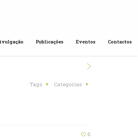
ivulgação
Publicações
Eventos
Contactos
Tags
Categorias
0