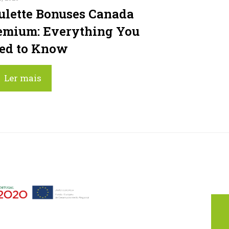
ulette Bonuses Canada
emium: Everything You
ed to Know
Ler mais