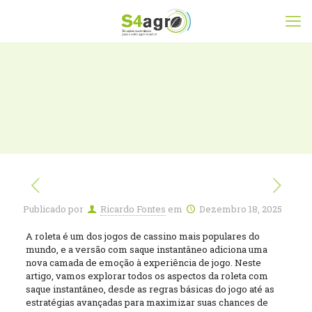
Publicado por
Ricardo Fontes
em
Dezembro 18, 2025
A roleta é um dos jogos de cassino mais populares do
mundo, e a versão com saque instantâneo adiciona uma
nova camada de emoção à experiência de jogo. Neste
artigo, vamos explorar todos os aspectos da roleta com
saque instantâneo, desde as regras básicas do jogo até as
estratégias avançadas para maximizar suas chances de