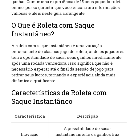
ganhar. Com minha experiência
de 15 anos jogando roleta
online, posso garantir que você encontrará informações
valiosas e úteis neste guia abrangente.
O Que é Roleta com Saque
Instantâneo?
A roleta com saque instantâneo é uma variação
emocionante do clássico jogo de roleta, onde os jogadores
têm a oportunidade de sacar seus ganhos imediatamente
após uma rodada vencedora. Isso significa que não é
necessário esperar até o final da sessão de jogo para
retirar seus lucros, tornando a experiência ainda mais
dinâmica e gratificante.
Características da Roleta com
Saque Instantâneo
Característica
Descrição
A possibilidade de sacar
Inovação
instantaneamente os ganhos traz