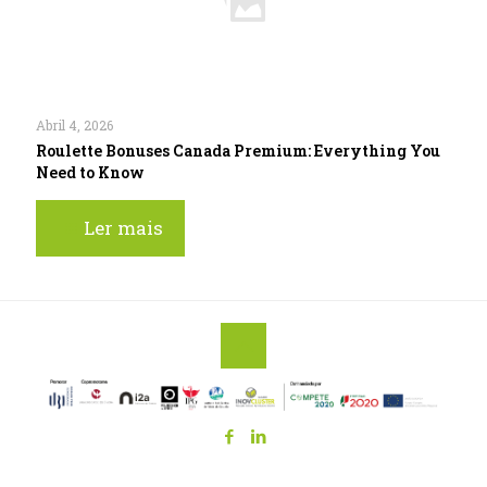
Abril 4, 2026
Roulette Bonuses Canada Premium: Everything You
Need to Know
Ler mais