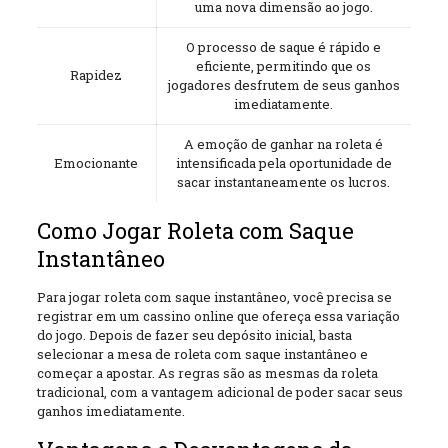
uma nova dimensão ao jogo.
O processo de saque é rápido e
eficiente, permitindo que os
Rapidez
jogadores desfrutem de seus ganhos
imediatamente.
A emoção de ganhar na roleta é
Emocionante
intensificada pela oportunidade de
sacar instantaneamente os lucros.
Como Jogar Roleta com Saque
Instantâneo
Para jogar roleta com saque instantâneo, você precisa se
registrar em um cassino online que ofereça essa variação
do jogo. Depois de fazer seu depósito inicial, basta
selecionar a mesa de roleta com saque instantâneo e
começar a apostar. As regras são as mesmas da roleta
tradicional, com a vantagem adicional de poder sacar seus
ganhos imediatamente.