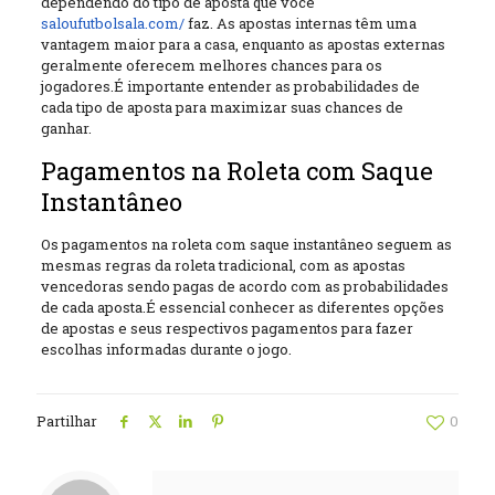
dependendo do tipo de aposta que você
saloufutbolsala.com/
faz. As apostas internas têm uma
vantagem maior para a casa, enquanto as apostas externas
geralmente oferecem melhores chances para os
jogadores.É importante entender as probabilidades de
cada tipo de aposta para maximizar suas chances de
ganhar.
Pagamentos na Roleta com Saque
Instantâneo
Os pagamentos na roleta com saque instantâneo seguem as
mesmas regras da roleta tradicional, com as apostas
vencedoras sendo pagas de acordo com as probabilidades
de cada aposta.É essencial conhecer as diferentes opções
de apostas e seus respectivos pagamentos para fazer
escolhas informadas durante o jogo.
Partilhar
0