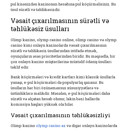
pul kisənizdən kazinonun hesabına pul köçürməlisiniz. Bu
üsul sürətli və təhlükəsizdir.
Vəsait çıxarılmasının sürətli və
təhlükəsiz üsulları
Olimp kazino, olymp casino online, olimp casino və olymp
casino kimi onlayn kazinolarda vəsait çıxarılmasının
sürətli və təhlükəsiz üsullarından istifadə etmək,
oyunçuların əsas prioritetlərindən biridir. Bu məqsədlə, bir
çox onlayn kazino müştərilərinə müxtəlif ödəniş üsulları
təklif edir.
Bank köçürmələri və kredit kartları kimi klassik üsullarla
yanaşı, e-pul köçürmələri də populyarlıq qazanır. Bu
üsulların hər biri özünəməxsus xüsusiyyətlərə və
üstünlüklərə malikdir. Məsələn, e-pul köçürmələri daha
sürətli və əlçatan hesab olunur, lakin bəzi hallarda
komissiya haqları yüksək ola bilər.
Vəsait çıxarılmasının təhlükəsizliyi
Olimp kazino
olymp casino az
və digər onlayn kazinolarda