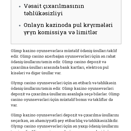
Vəsait çıxarılmasının
təhlükəsizliyi
Onlayn kazinoda pul kөғүrmәlәri
үғүn komissiya vә limitlәr
Olimp kazino oyunsevərlərə müxtəlif ödəniş üsulları təklif
edir. Olimp casino azerbaijan oyunsevərləri üçün ən rahat
ödəniş üsullarını təmin edir. Olimp casino depozit və
çıxarılma üsulları arasında bank kartları, elektron pul
kisələri və digər üsullar var.
Olymp casino oyunsevərləri üçün ən etibarlı və təhlükəsiz
ödəniş üsullarını təmin edir. Olimp kazino oyunsevərləri
depozit və çıxarılma üsullarını asanlıqla seçə bilərlər. Olimp
casino oyunsevərləri üçün müxtəlif bonus və təkliflər də
var.
Olimp kazino oyunsevərləri depozit və çıxarılma üsullarını
seçərkən, ən əhəmiyyətli şey etibarlılıq və təhlükəsizlikdir.
Olymp casino oyunsevərləri üçün ən yaxşı ödəniş üsullarını