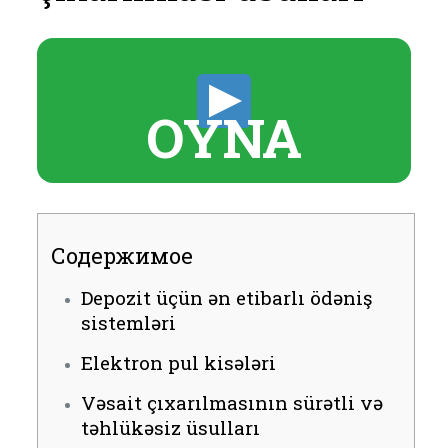
OYNA
Содержимое
Depozit üçün ən etibarlı ödəniş
sistemləri
Elektron pul kisələri
Vəsait çıxarılmasının sürətli və
təhlükəsiz üsulları