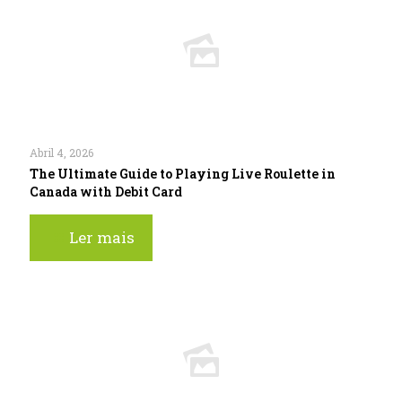
Abril 4, 2026
The Ultimate Guide to Playing Live Roulette in
Canada with Debit Card
Ler mais