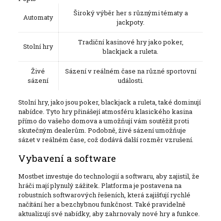
Široký výběr her s různými tématy a
Automaty
jackpoty.
Tradiční kasinové hry jako poker,
Stolní hry
blackjack a ruleta.
Živé
Sázení v reálném čase na různé sportovní
sázení
události.
Stolní hry, jako jsou poker, blackjack a ruleta, také dominují
nabídce. Tyto hry přinášejí atmosféru klasického kasina
přímo do vašeho domova a umožňují vám soutěžit proti
skutečným dealerům. Podobně, živé sázení umožňuje
sázet v reálném čase, což dodává další rozměr vzrušení.
Vybavení a software
Mostbet investuje do technologií a softwaru, aby zajistil, že
hráči mají plynulý zážitek. Platforma je postavena na
robustních softwarových řešeních, která zajišťují rychlé
načítání her a bezchybnou funkčnost. Také pravidelně
aktualizují své nabídky, aby zahrnovaly nové hry a funkce.