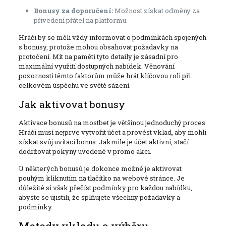
Bonusy za doporučení:
Možnost získat odměny za
přivedení přátel na platformu.
Hráči by se měli vždy informovat o podmínkách spojených
s bonusy, protože mohou obsahovat požadavky na
protočení. Mít na paměti tyto detaily je zásadní pro
maximální využití dostupných nabídek. Věnování
pozornosti těmto faktorům může hrát klíčovou roli při
celkovém úspěchu ve světě sázení.
Jak aktivovat bonusy
Aktivace bonusů na mostbet je většinou jednoduchý proces.
Hráči musí nejprve vytvořit účet a provést vklad, aby mohli
získat svůj uvítací bonus. Jakmile je účet aktivní, stačí
dodržovat pokyny uvedené v promo akci.
U některých bonusů je dokonce možné je aktivovat
pouhým kliknutím na tlačítko na webové stránce. Je
důležité si však přečíst podmínky pro každou nabídku,
abyste se ujistili, že splňujete všechny požadavky a
podmínky.