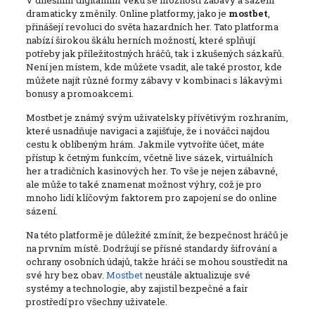
V dnešním digitálním věku se možnosti zábavy a sázení
dramaticky změnily. Online platformy, jako je
mostbet
,
přinášejí revoluci do světa hazardních her. Tato platforma
nabízí širokou škálu herních možností, které splňují
potřeby jak příležitostných hráčů, tak i zkušených sázkařů.
Není jen místem, kde můžete vsadit, ale také prostor, kde
můžete najít různé formy zábavy v kombinaci s lákavými
bonusy a promoakcemi.
Mostbet je známý svým uživatelsky přívětivým rozhraním,
které usnadňuje navigaci a zajišťuje, že i nováčci najdou
cestu k oblíbeným hrám. Jakmile vytvoříte účet, máte
přístup k četným funkcím, včetně live sázek, virtuálních
her a tradičních kasinových her. To vše je nejen zábavné,
ale může to také znamenat možnost výhry, což je pro
mnoho lidí klíčovým faktorem pro zapojení se do online
sázení.
Na této platformě je důležité zmínit, že bezpečnost hráčů je
na prvním místě. Dodržují se přísné standardy šifrování a
ochrany osobních údajů, takže hráči se mohou soustředit na
své hry bez obav.
Mostbet
neustále aktualizuje své
systémy a technologie, aby zajistil bezpečné a fair
prostředí pro všechny uživatele.