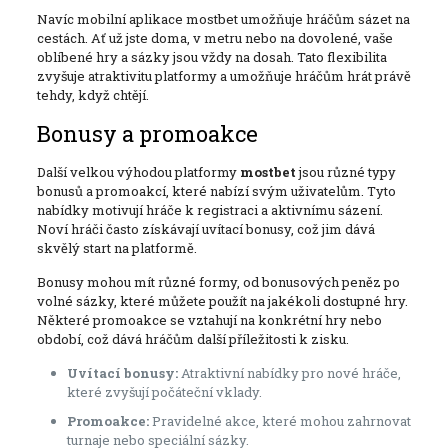
Navíc mobilní aplikace mostbet umožňuje hráčům sázet na
cestách. Ať už jste doma, v metru nebo na dovolené, vaše
oblíbené hry a sázky jsou vždy na dosah. Tato flexibilita
zvyšuje atraktivitu platformy a umožňuje hráčům hrát právě
tehdy, když chtějí.
Bonusy a promoakce
Další velkou výhodou platformy
mostbet
jsou různé typy
bonusů a promoakcí, které nabízí svým uživatelům. Tyto
nabídky motivují hráče k registraci a aktivnímu sázení.
Noví hráči často získávají uvítací bonusy, což jim dává
skvělý start na platformě.
Bonusy mohou mít různé formy, od bonusových peněz po
volné sázky, které můžete použít na jakékoli dostupné hry.
Některé promoakce se vztahují na konkrétní hry nebo
období, což dává hráčům další příležitosti k zisku.
Uvítací bonusy:
Atraktivní nabídky pro nové hráče,
které zvyšují počáteční vklady.
Promoakce:
Pravidelné akce, které mohou zahrnovat
turnaje nebo speciální sázky.